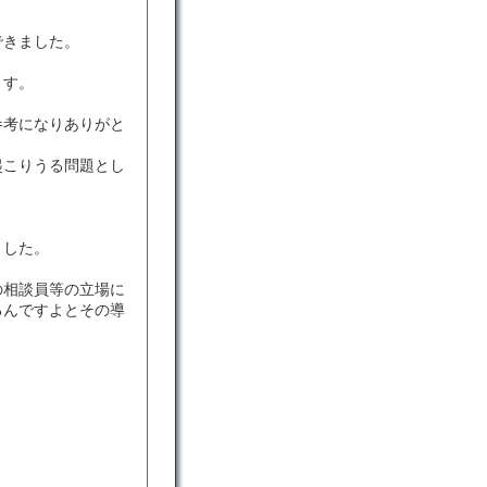
できました。
ます。
参考になりありがと
起こりうる問題とし
ました。
の相談員等の立場に
るんですよとその導