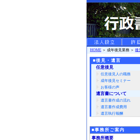
HOME
＞ 成年後見業務 ＞
後
■後見・遺言
任意後見
任意後見人の職務
成年後見セミナー
お客様の声
遺言書について
遺言書作成の流れ
遺言書作成費用
遺言執行報酬
■事務所ご案内
事務所概要