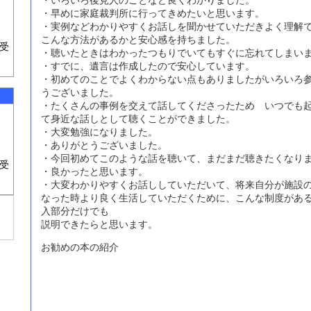
・いろいろ後見人のことなど良くわかりました。
・早めに家庭裁判所に行ってきめたいと思います。
・実例などわかりやすくお話しを聞かせていただきよく理解
こんな方法があるかと安心感を持ちました。
受
・聴いたときはわかったつもりでいてもすぐに忘れてしまい
・すでに、遺言は作成したので安心しています。
・初めてのことでよくわからない点もありましたがいろいろ
うございました。
・たくさんの事例を交えて話してくださったため いつでも
て身近な話しとして聴くことができました。
・大変勉強になりました。
・ありがとうございました。
・今回初めてこのような話を聴いて、まだまだ聴きたくなり
受
・良かったと思います。
・大変わかりやすくお話ししていただいて、将来自分が施設
なった時より良く生活していただくために、こんな制度があ
入部分だけでも
説明できたらと思います。
お勧めの本の紹介